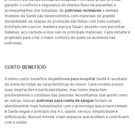
garantir o conforto e segurança do intenso fluxo de pacientes e
acompanhantes dos hospitais. As
poltronas reclináveis
e demais
modelos da Santé são desenvolvidos com materiais de grande
durabilidade, as etapas de produção são feitas com todo cuidado.
Estofado em courvin, madeira maciça Tauari, assento com percintas
italianas, aço carbono e inox são os principais materiais. Cada detalhe é
projetado para criar o maior conforto de quem se acomoda nas
poltronas.
CUSTO-BENEFÍCIO
poltrona para hospital
O ótimo custo-benefício da
Santé é resultado
da soma de todas as características do móvel. Cada modelo possui
suas inspirações e particularidades, mas todos impactam
positivamente o cotidiano das pessoas. Acreditamos que assim como
as outras, nossas
poltronas para coleta de sangue
tornam os
atendimentos mais humanizados com o aconchego que proporcionam.
A Santé segue o princípio dos 4’s: saúde, serviço, simplicidade e
sofisticação. Nossos móveis criam espaços que acolhem e contribuem
com a saúde.