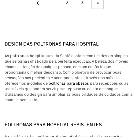
1
2
3
4
DESIGN DAS POLTRONAS PARA HOSPITAL
poltronas hospitalares
As
da Santé contam com um design simples
que se torna sofisticado pela perfeita execução. A beleza dos móveis
chama a atenção de qualquer pessoa, com um conforto que
proporciona o melhor descanso. Com o objetivo de provocar boas
sensações nos pacientes e acompanhantes através dos móveis,
oferecemos modelos de
poltronas para obesos
para recepções ou as
reclináveis que podem servir para repouso ou coleta de sangue.
Utilizamos do design para ampliar as possibilidades de cuidados com a
saúde e bem-estar.
POLTRONAS PARA HOSPITAL RESISTENTES
poltronas de hospital
A resistência das
é elevada, já que precisa