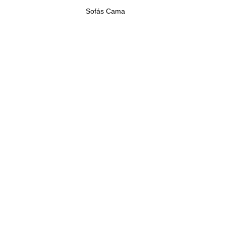
Sofás Cama
LEMBREI! VOLTAR PARA O LOGIN.
Sobre
Loja Conceito