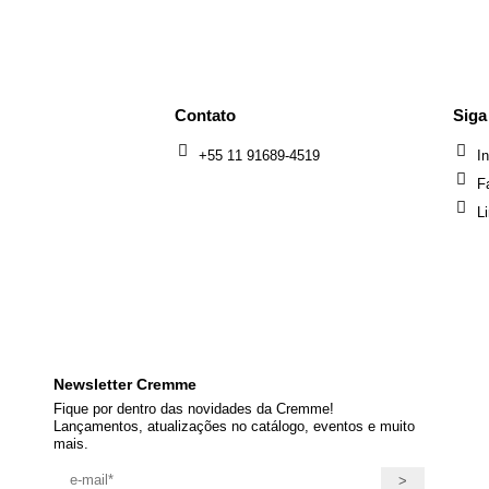
Voltar ao topo
Contato
Siga
+55 11 91689-4519
I
o da Silva, 384
F
lo, SP - Brasil
L
Newsletter Cremme
Fique por dentro das novidades da Cremme!
Lançamentos, atualizações no catálogo, eventos e muito
mais.