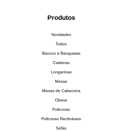
Bonjour! Seja bem-vindo.
Produtos
Conecte-se conosco para ter acesso aos conteúdos exclusivos
Novidades
da Cremme.
Todos
Bancos e Banquetas
Cadeiras
Longarinas
Lembre me
Mesas
ESQUECEU SUA SENHA?
Mesas de Cabeceira
Esqueceu sua senha?
Obeso
Poltronas
Poltronas Reclináveis
Sofás