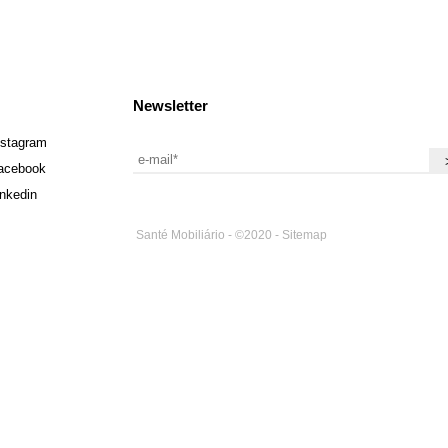
Newsletter
nstagram
acebook
inkedin
Santé Mobiliário - ©2020 -
Sitemap
Amaze Studio