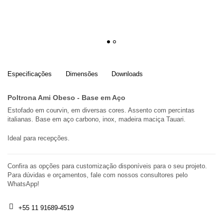
1
2
Especificações
Dimensões
Downloads
Poltrona Ami Obeso - Base em Aço
Estofado em courvin, em diversas cores. Assento com percintas
italianas. Base em aço carbono, inox, madeira maciça Tauari.
Ideal para recepções.
Confira as opções para customização disponíveis para o seu projeto.
Para dúvidas e orçamentos, fale com nossos consultores pelo
WhatsApp!
+55 11 91689-4519