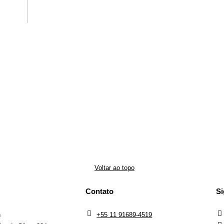
Voltar ao topo
Contato
Si
h
+55 11 91689-4519