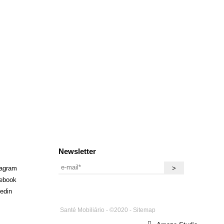
Newsletter
tagram
ebook
kedin
Santé Mobiliário - ©2020 -
Sitemap