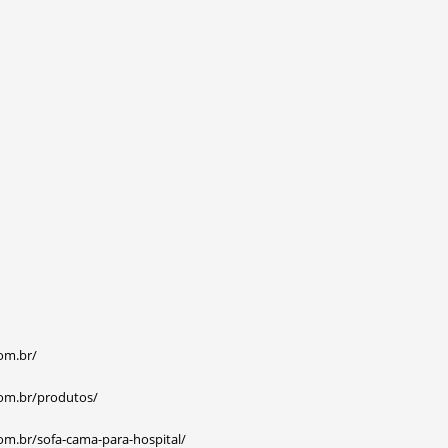
com.br/
com.br/produtos/
com.br/sofa-cama-para-hospital/