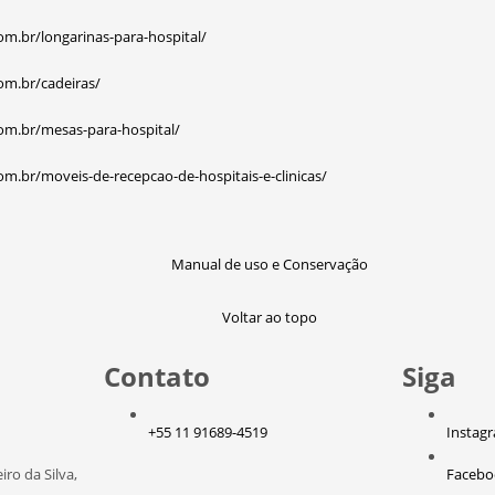
om.br/longarinas-para-hospital/
com.br/cadeiras/
com.br/mesas-para-hospital/
com.br/moveis-de-recepcao-de-hospitais-e-clinicas/
Manual de uso e Conservação
Voltar ao topo
Contato
Siga
+55 11 91689-4519
Instag
ro da Silva,
Facebo