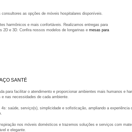
 consultores as opções de móveis hospitalares disponíveis.
ntes harmônicos e mais confortáveis. Realizamos entregas para
cos 2D e 3D. Confira nossos modelos de longarinas e
mesas para
AÇO SANTÉ
da para facilitar o atendimento e proporcionar ambientes mais humanos e ha
es e nas necessidades de cada ambiente.
s: saúde, serviço(s), simplicidade e sofisticação, ampliando a experiência do
e.
spiração nos móveis domésticos e trazemos soluções e serviços com materi
vel e elegante.