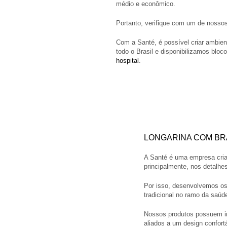
médio e econômico.
Portanto, verifique com um de nossos
Com a Santé, é possível criar ambie
todo o Brasil e disponibilizamos blo
hospital
.
LONGARINA COM BR
A Santé é uma empresa cria
principalmente, nos detalh
Por isso, desenvolvemos os 4
tradicional no ramo da saúd
Nossos produtos possuem in
aliados a um design confortá