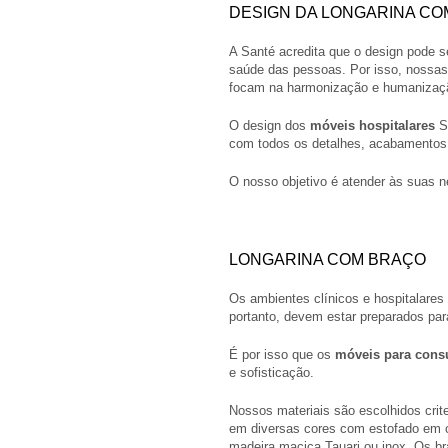
DESIGN DA LONGARINA C
A Santé acredita que o design pode s
saúde das pessoas. Por isso, nossa
focam na harmonização e humanizaç
O design dos
móveis hospitalares
Sa
com todos os detalhes, acabamentos e
O nosso objetivo é atender às suas n
LONGARINA COM BRAÇO
Os ambientes clínicos e hospitalare
portanto, devem estar preparados par
É por isso que os
móveis para consu
e sofisticação.
Nossos materiais são escolhidos crit
em diversas cores com estofado em c
madeira maciça Tauari ou inox. Os b