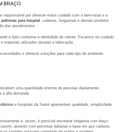
OM BRAÇO
er responsável por oferecer maior cuidado com o bem-estar e a
s
poltronas para hospital
, cadeiras, longarinas e demais produtos
ão dos atendimentos.
nté é feito conforme a identidade do cliente. Focamos no cuidado
 materiais utilizados durante a fabricação.
ecessidades e oferecer soluções para cada tipo de ambiente.
s recebem uma quantidade enorme de pessoas diariamente,
a a alta demanda.
ltórios
e hospitais da Santé apresentam qualidade, simplicidade
eriosamente e, assim, é possível encontrar longarina com braço
ourvin, assento com percintas italianas e base em aço carbono,
raços também possuem variedade de estilos e modelos.