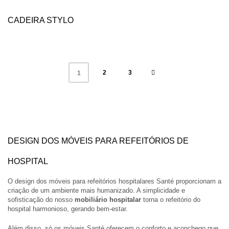
CADEIRA STYLO
2
3
1
DESIGN DOS MÓVEIS PARA REFEITÓRIOS DE
HOSPITAL
O design dos móveis para refeitórios hospitalares Santé proporcionam a
criação de um ambiente mais humanizado. A simplicidade e
sofisticação do nosso
mobiliário hospitalar
torna o refeitório do
hospital harmonioso, gerando bem-estar.
Além disso, só os móveis Santé oferecem o conforto e aconchego que